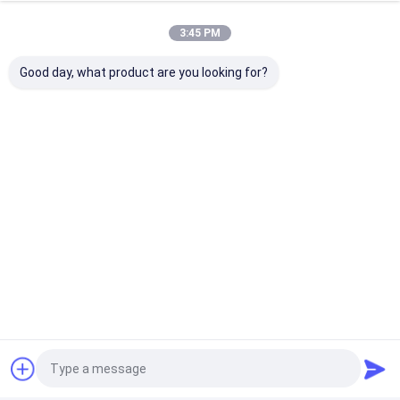
10-100mm Dia 편직 와이어 메쉬 필터 높은 필터 처리 성
능 부식 방지
3:45 PM
빌딩 홀이 버드네스트를 방지하기 때문에 SS310은 순수
한 동선 메쉬 스크린 99%를 떴습니다
Good day, what product are you looking for?
정확성 폭 400 밀리미터 SS316L 주문 제작되 짜는 금속
편직 와이어 메쉬 필터 복수선
가스 액체는 순수한 구리 메쉬 명부 병충해 방제 99%에게
0.18 밀리미터를 떠주었습니다
뜨개질을 한 철망사
물결모양 니트 와이어 메쉬 5 센티미터 10 센티미터 15
센티미터 0.23 밀리미터 가스 액체 필터
니트 와이어 메쉬 가스킷