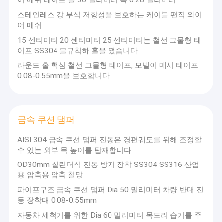
어 메쉬 테이프 롤 30 밀리미터 폭 0.28 밀리미터
스테인레스 강 부식 저항성을 보호하는 케이블 편직 와이
어 메쉬
15 센티미터 20 센티미터 25 센티미터는 철선 그물형 테
이프 SS304 불규칙하 홀을 떴습니다
라운드 홀 핵심 철선 그물형 테이프, 모넬이 메시 테이프
0.08-0.55mm을 보호합니다
금속 쿠션 댐퍼
AISI 304 금속 쿠션 댐퍼 진동은 경편궤도를 위해 조정할
수 있는 외부 목 높이를 탑재합니다
OD30mm 실린더식 진동 방지 장착 SS304 SS316 산업
홈
용 압축용 압축 철망
"안핑 즈하오통 금속 그물망 주식회사는 20년 이상간
제품 소개
파이프구조 금속 쿠션 댐퍼 Dia 50 밀리미터 차량 반대 진
이 라인에 관여하는 와이어 메쉬 제작의 전문적 공장
동 장착대 0.08-0.55mm
이고, 와이어 메쉬 연구, 디자인, 생산, 판매와 애프터
VR 쇼
서비스의 풍부한 경험을 축적했습니다. 그리고 항상
자동차 세척기를 위한 Dia 60 밀리미터 목도리 습기를 주