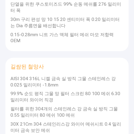
의 정직한 제조가 것 기다리고 있는 우리는 당신이 우
와이어 메쉬 세탁기
단열을 위한 쿠스토미즈드 99% 순동 메쉬롤 276 밀리미
리의 회사와 제품에 대한 더 나은 이해를 하는 것을
터 폭
싶으면 우리와 연락하기를 주저하지 않습니다. 우리
스테인레스 강 세척구
30m 구리 편성 망 10 15 20 센티미터 폭 0.20 밀리미터
의 회사는 사나운 마케팅 환경 하에 좋은 서비스와 우
는 Dia 주름면을 배선합니다
수한 품질을 경쟁력있는 가격에서 제공할 수 있습니
니트 철선 그물형 테이프
0.15-0.28mm 니트 가스 액체 필터 메쉬 마모 저항력
다. "
OEM
금속 쿠션 댐퍼
뜨개질을 한 메시 직물
길쌈된 철망사
구리 편성 망
AISI 304 316L 니켈 금속 실 방직 그물 스테인레스 강
길쌈된 철망사
0.025 밀리미터 -1.8mm
99.9% 순도 평직 그물 망 필터 스크린 80 100 메쉬 6.30
메시 패드 서리 제거 장치
밀리미터 와이어 직경
필터를 위한 304개의 스테인레스 강 금속 실 방직 그물
알루미늄 호일 메쉬
0.55 밀리미터 80 메쉬 100 메쉬
알루미늄 필터 메쉬
30X 21Cm 304 스테인리스강 와이어 메쉬시트 0.4 밀리
미터 금속 보안 메쉬