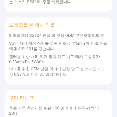
회사가 확립된 이후 "품질 첫번째 푸테이션 최고, 고
는 가스킷 SS316L 주문 제작됩니다
회사 소개
객 만족도가 우리의 영원한 추구이 "의 철학을 고집합
니다.
공장 투어
우리의 기업들은 완전한 상술과 함께 금속 철망의 전
뜨개질을 한 메시 직물
체 범위를 생산함에 있어 분화시킵니다. 우리는 완제
품질 관리
품의 정확한 것 보증하기 위해 수입된 자동 기계와 진
8 밀리미터 SS304 편성 망 구성 ODM 고온저항 800 도
보 기술을 채택합니다. 주로 제품은 다음을 포함합니
연락처
SS는 서리 제거 장치를 위해 망조직 4*5mm 메쉬 홀 가스
다 :작은 스테인리스강 와이어, 금속 네덜란드 필터
액체 AISI 301을 떴습니다
와이어 메쉬, 높은 정확한 금속 평방 와이어 메쉬, 석
뉴스
유를 위한 모든 종류의 필터 와이어 메쉬, 화학과 산
필터를 위한 서리 제거 장치 패드 니트 메시 구성 0.23-
업, 놋쇠와 적동광 와이어 메쉬, 등. 우리는 또한 특정
0.28mm Dia SS304
사건
한 그림과 심층 처리 와이어 메쉬 제품에 따라서 모든
여과를 위한 OEM 단일 와이어 편성 망 구성 스테인레스
종류의 특별한 와이어 메쉬를 생산할 수 있습니다.
강 0.23 밀리미터 25 밀리미터 폭
뜨개질을 한 철망사
니트 와이어 메쉬 가스킷
구리 편성 망
증류 기둥 충전제를 위한 100 밀리미터 순동 편성 망
압축 뜨개질을 한 철망사
당신의 믿을 만한 구매자들, 플스에 대한 어떠한 지원
20ft