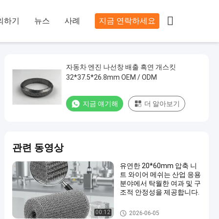

의하기
뉴스
사례
지금 연락하세요
자동차 엔진 나선창 배출 흑연 개스킷
32*37.5*26.8mm OEM / ODM
지금 얘기해
더 알아보기
관련 동영상
유연한 20*60mm 압축 니
트 와이어 메쉬는 산업 응용
분야에서 탁월한 여과 및 구
조적 안정성을 제공합니다.
압축 뜨개질을 한 철망사
00:12
2026-06-05