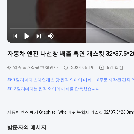
자동차 엔진 나선창 배출 흑연 개스킷 32*37.5*26.
압축 뜨개질을 한 철망사
2024-05-19
671 의견
#
50 밀리미터 스테인레스 강 편직 와이어 메쉬
#
주문 제작된 편직 
#
0.2 밀리미터는 편직 와이어 메쉬를 압축했습니다
자동차 엔진 배기 Graphite+Wire 메쉬 복합체 가스킷 32*37.5*26.
32*37.5*26.8mm그것은 금속 보강제와 팽창 그라파이트 시이트
발에 대한 특별 보호를 제공합니다. 표준 금속 외피는 u-...
더 보기
방문자의 메시지