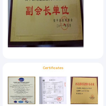
회사가 확립된 이후 "품질 첫번째 푸테이션 최고, 고
회사 소개
객 만족도가 우리의 영원한 추구이 "의 철학을 고집합
니다.
공장 투어
우리의 기업들은 완전한 상술과 함께 금속 철망의 전
체 범위를 생산함에 있어 분화시킵니다. 우리는 완제
품질 관리
품의 정확한 것 보증하기 위해 수입된 자동 기계와 진
보 기술을 채택합니다. 주로 제품은 다음을 포함합니
연락처
다 :작은 스테인리스강 와이어, 금속 네덜란드 필터
와이어 메쉬, 높은 정확한 금속 평방 와이어 메쉬, 석
뉴스
유를 위한 모든 종류의 필터 와이어 메쉬, 화학과 산
업, 놋쇠와 적동광 와이어 메쉬, 등. 우리는 또한 특정
사건
한 그림과 심층 처리 와이어 메쉬 제품에 따라서 모든
종류의 특별한 와이어 메쉬를 생산할 수 있습니다.
Certificates
뜨개질을 한 철망사
니트 와이어 메쉬 가스킷
압축 뜨개질을 한 철망사
당신의 믿을 만한 구매자들, 플스에 대한 어떠한 지원