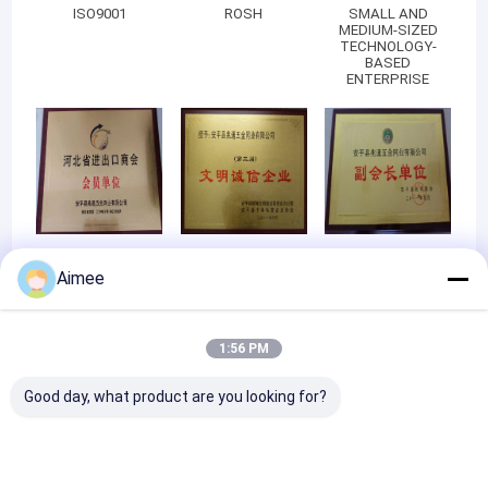
의 정직한 제조가 것 기다리고 있는 우리는 당신이 우
와이어 메쉬 세탁기
ISO9001
ROSH
SMALL AND
MEDIUM-SIZED
리의 회사와 제품에 대한 더 나은 이해를 하는 것을
TECHNOLOGY-
싶으면 우리와 연락하기를 주저하지 않습니다. 우리
스테인레스 강 세척구
BASED
ENTERPRISE
의 회사는 사나운 마케팅 환경 하에 좋은 서비스와 우
수한 품질을 경쟁력있는 가격에서 제공할 수 있습니
니트 철선 그물형 테이프
다. "
금속 쿠션 댐퍼
뜨개질을 한 메시 직물
구리 편성 망
MEMBER UNIT
CIVIlIEZD AND
VICE PRESIDENT
HONEST
UNIT
Aimee
ENTERPRISE
길쌈된 철망사
메시 패드 서리 제거 장치
1:56 PM
Good day, what product are you looking for?
알루미늄 호일 메쉬
알루미늄 필터 메쉬
ABIDING BY
CONTRACTS AND