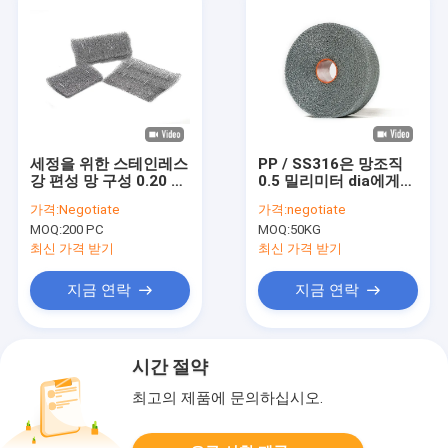
세정을 위한 스테인레스
PP / SS316은 망조직
강 편성 망 구성 0.20 밀
0.5 밀리미터 dia에게
리미터 Dia OEM
1000 밀리미터 폭 물결
가격:
Negotiate
가격:
negotiate
무늬 나뭇결 형태를 떠
MOQ:
200 PC
MOQ:
50KG
주었습니다
최신 가격 받기
최신 가격 받기
지금 연락
지금 연락
시간 절약
최고의 제품에 문의하십시오.