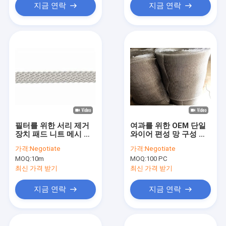
지금 연락
지금 연락
필터를 위한 서리 제거
여과를 위한 OEM 단일
장치 패드 니트 메시 구
와이어 편성 망 구성 스
성 0.23-0.28mm Dia
테인레스 강 0.23 밀리
가격:
Negotiate
가격:
Negotiate
SS304
미터 25 밀리미터 폭
MOQ:
10m
MOQ:
100 PC
최신 가격 받기
최신 가격 받기
지금 연락
지금 연락