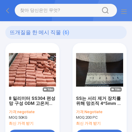
뜨개질을 한 메시 직물
(6)
8 밀리미터 SS304 편성
SS는 서리 제거 장치를
망 구성 ODM 고온저항
위해 망조직 4*5mm 메
800 도
쉬 홀 가스 액체 AISI
가격:
negotiate
가격:
Negotiate
301을 떴습니다
MOQ:
50KG
MOQ:
200 PC
최신 가격 받기
최신 가격 받기