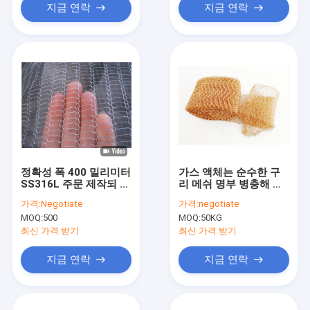
지금 연락
지금 연락
정확성 폭 400 밀리미터
가스 액체는 순수한 구
SS316L 주문 제작되 짜
리 메쉬 명부 병충해 방
는 금속 편직 와이어 메
제 99%에게 0.18 밀리
가격:
Negotiate
가격:
negotiate
쉬 필터 복수선
미터를 떠주었습니다
MOQ:
500
MOQ:
50KG
최신 가격 받기
최신 가격 받기
지금 연락
지금 연락