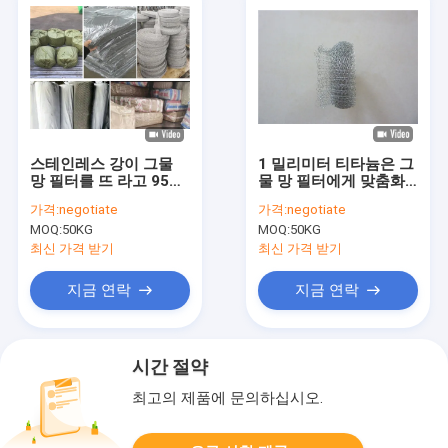
스테인레스 강이 그물
1 밀리미터 티타늄은 그
망 필터를 뜨 라고 95%
물 망 필터에게 맞춤화
0.28 밀리미터 와이어
된 0.18 밀리미터 두께
가격:
negotiate
가격:
negotiate
Dia 200 밀리미터 샘플
색을 떠주었습니다
MOQ:
50KG
MOQ:
50KG
이 받아들입니다
최신 가격 받기
최신 가격 받기
지금 연락
지금 연락
시간 절약
최고의 제품에 문의하십시오.