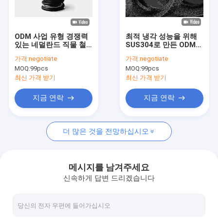
회사 소개
공장 투어
ODM 사업 유형 경쟁력
최적 냉각 성능을 위해
있는 네덜란드 직물 철
SUS304로 만든 ODM
품질 관리
망
OK 에어컨 필터 망
가격:
negotiate
가격:
negotiate
MOQ:
99pcs
MOQ:
99pcs
연락처
최신 가격 받기
최신 가격 받기
뉴스
지금 연락
지금 연락
사건
더 많은 것을 전망하십시오
뜨개질을 한 철망사
메시지를 남겨주세요
신속하게 답변 드리겠습니다
니트 와이어 메쉬 가스킷
압축 뜨개질을 한 철망사