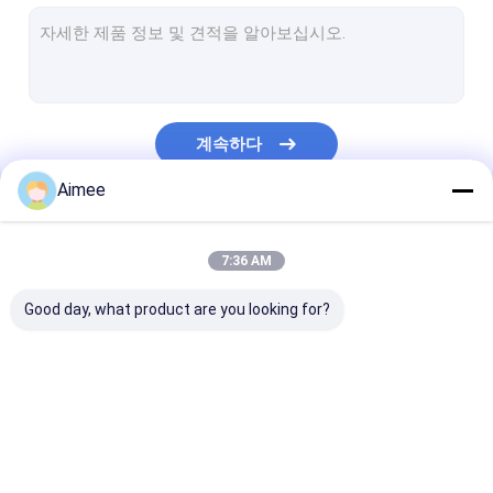
와이어 메쉬 세탁기
스테인레스 강 세척구
니트 철선 그물형 테이프
계속하다
금속 쿠션 댐퍼
Aimee
뜨개질을 한 메시 직물
우리의 카테고리
구리 편성 망
7:36 AM
길쌈된 철망사
Good day, what product are you looking for?
메시 패드 서리 제거 장치
알루미늄 호일 메쉬
뜨개질을 한 철망사
니트 와이어 메쉬 가스
압축 뜨개질을 한
알루미늄 필터 메쉬
킷
사