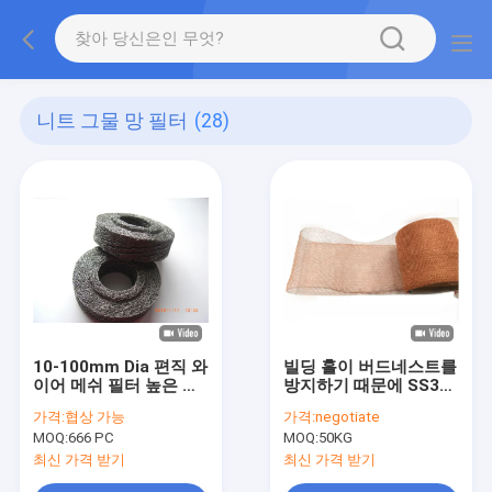
니트 그물 망 필터
(28)
10-100mm Dia 편직 와
빌딩 홀이 버드네스트를
이어 메쉬 필터 높은 필
방지하기 때문에 SS310
터 처리 성능 부식 방지
은 순수한 동선 메쉬 스
가격:
협상 가능
가격:
negotiate
크린 99%를 떴습니다
MOQ:
666 PC
MOQ:
50KG
최신 가격 받기
최신 가격 받기