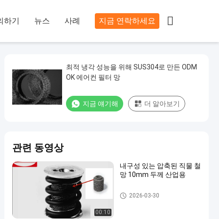

의하기
뉴스
사례
지금 연락하세요
최적 냉각 성능을 위해 SUS304로 만든 ODM
OK 에어컨 필터 망
지금 얘기해
더 알아보기
관련 동영상
내구성 있는 압축된 직물 철
망 10mm 두께 산업용
니트 그물 망 필터
2026-03-30
00:10