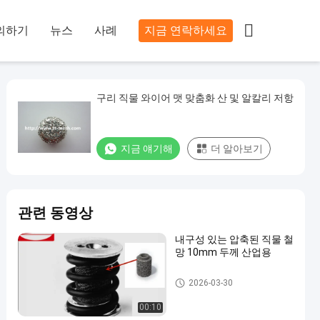

의하기
뉴스
사례
지금 연락하세요
구리 직물 와이어 맷 맞춤화 산 및 알칼리 저항
지금 얘기해
더 알아보기
관련 동영상
내구성 있는 압축된 직물 철
망 10mm 두께 산업용
니트 그물 망 필터
2026-03-30
00:10