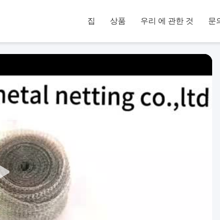
집
상품
우리 에 관한 것
문