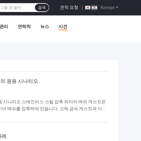
견적 요청
|
Korean
검색
 관리
연락처
뉴스
사건
켓의 응용 시나리오
용 시나리오 스테인리스 스틸 압축 와이어 메쉬 개스킷은
와이어 메쉬를 압축하여 만듭니다. 고체 금속 개스킷과 다른
소, 여과, 완충, 전기 전도 및 열 방출을 포함한 다중 기능
분야) 자동차 배기 시스템: 배기 파이프의 플랜지 개스킷 및
 부식에 견디고 엔진 진동을 완충하며 공기 누출을 방지합니
사례