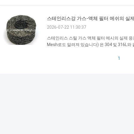
촉매 변환기, 터보차저 및 EGR 파이프라인의 
는 강한 진동을 완충하고, 조인트의 공기 누출을
스테인리스강 가스-액체 필터 메쉬의 실제
배기 ...
2026-07-22 11:30:37
스테인리스 스틸 가스 액체 필터 메시의 실제 응용 
Mesh로도 알려져 있습니다) 은 304 및 316
3 차원 포러스 구조로,그것은 안개 분리에서 높은
레이션. 아래는 전형적인 실제 응용 사례입니다. 
1
에 흡수된 액체 방울을 포착하고 원자재 손실을 
치...