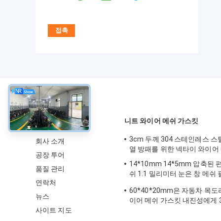
약
니트 와이어 메쉬 가스킷
3cm 두께 304 스테인레스 스
회사 소개
열 방패를 위한 넥타이 와이어
공장 투어
14*10mm 14*5mm 압축된
품질 관리
쉬 1.1 밀리미터 눈은 창 메쉬
연락처
일게합니다
60*40*20mm은 자동차 목도
뉴스
이어 메쉬 가스킷 내진성에게 
사이트 지도
를 떠주었습니다