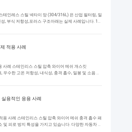
인레스 스틸 넥타이 망 (304/316L) 은 산업 필터링, 밀
 유연성, 부식 저항성,포러스 구조아래는 실제 사례입니다. 1석
(독일, 2023): 316L 직물망 패드는 정제 가스 스크러
액체 운반을 줄이고 하류 압축기를 보호합니다..산 내성 사
시 고 염분 염소 사전 필터링에서 ...
제 적용 사례
용 사례 스테인리스 스틸 압축 와이어 메쉬 개스킷
며, 우수한 고온 저항성, 내식성, 충격 흡수, 밀봉 및 소음 감
리 사용되고 있습니다. 일반적인 실제 적용 사례는 다음과
 압축 스테인리스 스틸 메쉬 개스킷은 배기 파이프 플랜지,
니다. 엔진에서 발생하는 진동을 완충하고 가스 누출을 방
 실용적인 응용 사례
적용 사례 스테인리스 스틸 압축 와이어 메쉬 충격 흡수 패
감소 및 피로 방지 특성을 가지고 있습니다. 다양한 자동차 시
음과 같습니다: 1. 자동차 배기 시스템 배기 파이프, 삼원