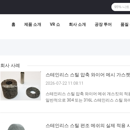
홈
제품 소개
VR 쇼
회사 소개
공장 투어
품질
회사 사례
스테인리스 스틸 압축 와이어 메시 가스
2026-07-22 11:08:11
스테인리스 스틸 압축 와이어 메쉬 개스킷의 적
일반적으로 304 또는 316L 스테인리스 스틸 
다공성 탄성 구조를 통해 밀봉, 충격 흡수, 소음 감
을 통합합니다. 1. 자동차 산업 (가장 큰 응용 
삼원 촉매 변환기의 연결 개스킷. 고온 및 배기
스테인리스 스틸 편조 메쉬의 실제 적용 
다...