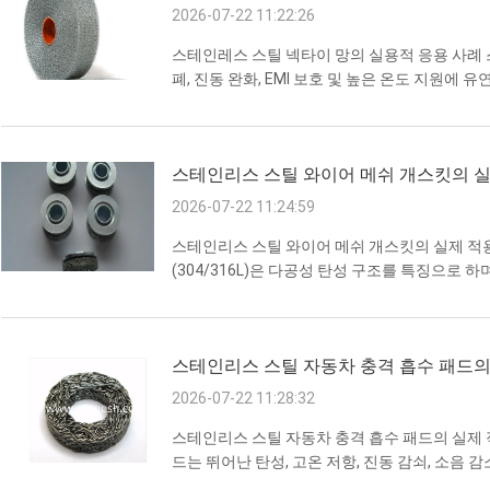
2026-07-22 11:22:26
스테인레스 스틸 넥타이 망의 실용적 응용 사례 스테
폐, 진동 완화, EMI 보호 및 높은 온도 지원에
유화학 및 석유 및 가스 클라리언트의 데미스터 패드 
버에서 수분 제거 효율을 19% 향상 시켰습니다.
전 필터 (UAE 해산 공장, 2021): 316 넥티드 메
스테인리스 스틸 와이어 메쉬 개스킷의 실
2026-07-22 11:24:59
스테인리스 스틸 와이어 메쉬 개스킷의 실제 적
(304/316L)은 다공성 탄성 구조를 특징으로 하
소 성능을 제공합니다. 다양한 산업 분야에서 널
같습니다: 1. 자동차 산업 자동차 배기 시스템:
삼원 촉매 변환기 및 터보차저 조인트에 설치됩
스테인리스 스틸 자동차 충격 흡수 패드의
지하며 장기간의 ...
2026-07-22 11:28:32
스테인리스 스틸 자동차 충격 흡수 패드의 실제 
드는 뛰어난 탄성, 고온 저항, 진동 감쇠, 소음 
스템에 널리 사용됩니다. 일반적인 적용 사례는 다