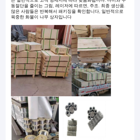
는 일반적으로 고객 명세서에 따라 맞춤화됩니다. 다이와 수
회사가 확립된 이후 "품질 첫번째 푸테이션 최고, 고
동절단을 줄이는 그림, 레이저에 따르면, 주조. 최종 생산품.
회사 소개
객 만족도가 우리의 영원한 추구이 "의 철학을 고집합
많은 사람들은 반복해서 패키징을 확인합니다, 일반적으로
니다.
육중한 화물이 나무 상자입니다
공장 투어
우리의 기업들은 완전한 상술과 함께 금속 철망의 전
체 범위를 생산함에 있어 분화시킵니다. 우리는 완제
품질 관리
품의 정확한 것 보증하기 위해 수입된 자동 기계와 진
보 기술을 채택합니다. 주로 제품은 다음을 포함합니
연락처
다 :작은 스테인리스강 와이어, 금속 네덜란드 필터
와이어 메쉬, 높은 정확한 금속 평방 와이어 메쉬, 석
뉴스
유를 위한 모든 종류의 필터 와이어 메쉬, 화학과 산
업, 놋쇠와 적동광 와이어 메쉬, 등. 우리는 또한 특정
사건
한 그림과 심층 처리 와이어 메쉬 제품에 따라서 모든
종류의 특별한 와이어 메쉬를 생산할 수 있습니다.
뜨개질을 한 철망사
니트 와이어 메쉬 가스킷
압축 뜨개질을 한 철망사