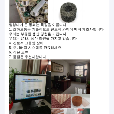
와이어 메쉬 세탁기
스테인레스 강 세척구
엄청나게 큰 통과는 특징을 이룹니다 :
니트 철선 그물형 테이프
1. 즈하오통은 기술적으로 진보적 와이어 메쉬 제조사입니다.
우리는 부유한 생산 경험을 가집니다.
금속 쿠션 댐퍼
우리는 2개의 생산 라인을 가지고 있습니다.
4. 진보적 그물망 장비.
5. 모니터링 시스템을 완료하세요.
뜨개질을 한 메시 직물
6. 작은 오류
7. 품질은 우선시합니다
구리 편성 망
길쌈된 철망사
메시 패드 서리 제거 장치
알루미늄 호일 메쉬
알루미늄 필터 메쉬