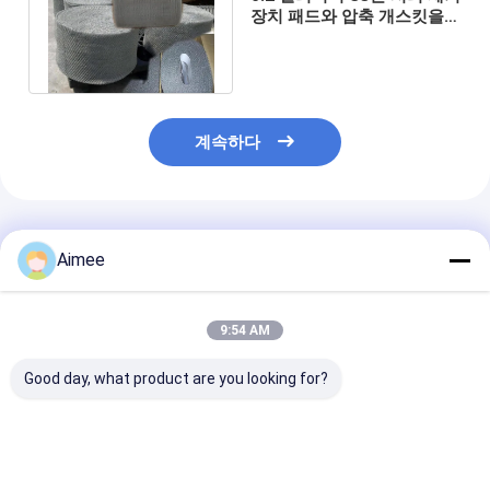
장치 패드와 압축 개스킷을
만드는 와이어 메쉬를 떴습니
다
계속하다
추천된 제품
Aimee
9:54 AM
Good day, what product are you looking for?
증류 기둥 충전제를 위
증류 기둥 충전제를 위
ODM은 동선 
한 100 밀리미터 폭 구
한 100 밀리미터 순동
게 50 밀리미터 
리 편성 망
편성 망 20ft
레에구라 홀을 