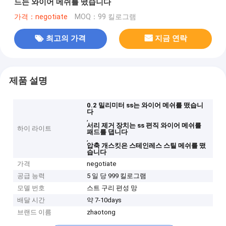
드는 와이어 메쉬를 떴습니다
가격：negotiate
MOQ：99 킬로그램
최고의 가격
지금 연락
제품 설명
0.2 밀리미터 ss는 와이어 메쉬를 떴습니
다
,
서리 제거 장치는 ss 편직 와이어 메쉬를
하이 라이트
패드를 댑니다
,
압축 개스킷은 스테인레스 스틸 메쉬를 떴
습니다
가격
negotiate
공급 능력
5 일 당 999 킬로그램
모델 번호
스트 구리 편성 망
배달 시간
약 7-10days
브랜드 이름
zhaotong