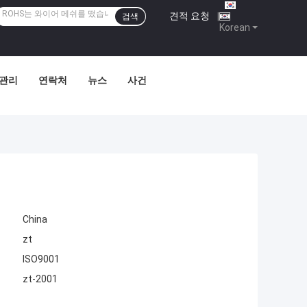
견적 요청
|
검색
Korean
 관리
연락처
뉴스
사건
China
zt
ISO9001
zt-2001