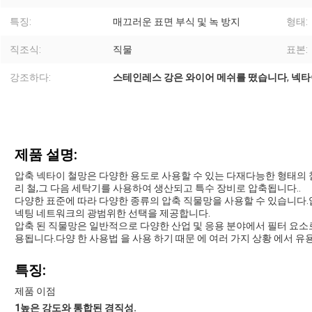
특징:
매끄러운 표면 부식 및 녹 방지
형태:
직조식:
직물
표본:
강조하다:
스테인레스 강은 와이어 메쉬를 떴습니다
,
넥타
제품 설명:
압축 넥타이 철망은 다양한 용도로 사용할 수 있는 다재다능한 형태의 철
리 철,그 다음 세탁기를 사용하여 생산되고 특수 장비로 압축됩니다..
다양한 표준에 따라 다양한 종류의 압축 직물망을 사용할 수 있습니다
넥팅 네트워크의 광범위한 선택을 제공합니다.
압축 된 직물망은 일반적으로 다양한 산업 및 응용 분야에서 필터 요소로
용됩니다.다양 한 사용법 을 사용 하기 때문 에 여러 가지 상황 에서 유용
특징:
제품 이점
1높은 강도와 통합된 경직성.