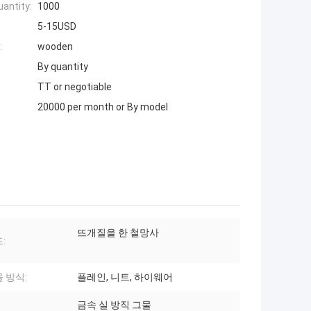
antity:
1000
5-15USD
:
wooden
By quantity
TT or negotiable
20000 per month or By model
뜨개질을 한 철망사
:
 방식:
플레인, 니트, 하이웨어
금속 실 방직 그물