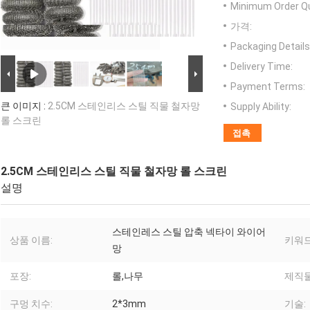
Minimum Order Qu
가격:
Packaging Details
Delivery Time:
Payment Terms:
큰 이미지 :
2.5CM 스테인리스 스틸 직물 철자망
Supply Ability:
롤 스크린
접촉
2.5CM 스테인리스 스틸 직물 철자망 롤 스크린
설명
스테인레스 스틸 압축 넥타이 와이어
상품 이름:
키워드
망
포장:
롤,나무
제직물
구멍 치수:
2*3mm
기술: