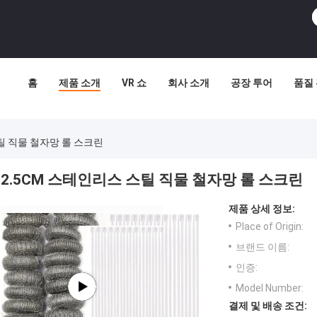
홈
제품 소개
VR 쇼
회사 소개
공장 투어
품질
틸 직물 철자망 롤 스크린
2.5CM 스테인리스 스틸 직물 철자망 롤 스크린
제품 상세 정보:
Place of Origin:
브랜드 이름:
인증:
Model Number:
결제 및 배송 조건: