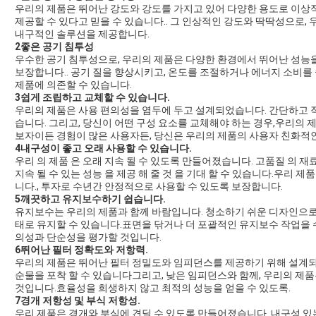
우리의 제품은 뛰어난 강도와 강도를 가지고 있어 다양한 용도로 이상
제공할 수 있다고 믿을 수 있습니다.. 그 인상적인 강도와 딱딱성으로,
내구적인 솔루션을 제공합니다.
2좋은 공기 침투성
우수한 공기 침투성으로, 우리의 제품은 다양한 환경에서 뛰어난 성능
보장합니다.. 공기 질을 향상시키고, 온도를 조절하거나 에너지 소비를
제품에 의존할 수 있습니다.
3쉽게 조립하고 교체할 수 있습니다.
우리의 제품은 사용 편의성을 염두에 두고 설계되었습니다. 간단하고 직
습니다. 그리고, 당신이 어떤 구성 요소를 교체해야 하는 경우,우리의
보자이든 경험이 많은 사용자든, 당신은 우리의 제품의 사용자 친화적
4내구성이 좋고 오래 사용할 수 있습니다.
우리 의 제품 은 오래 지속 될 수 있도록 만들어졌습니다. 고품질 의 재료
지속 될 수 있는 성능 을 제공 해 줄 것 을 기대 할 수 있습니다.우리
니다., 투자로 수년간 안정적으로 사용할 수 있도록 보장합니다.
5깨끗하고 유지보수하기 쉽습니다.
유지보수는 우리의 제품과 함께 바람입니다. 청소하기 쉬운 디자인으로
태로 유지할 수 있습니다.표면을 닦거나 더 포괄적인 유지보수 작업을 수
의성과 단순성을 평가할 것입니다.
6뛰어난 필터 정확도와 저항력.
우리의 제품은 뛰어난 필터 정밀도와 임피던스를 제공하기 위해 설계되
순물을 포착 할 수 있습니다그리고, 낮은 임피던스와 함께, 우리의 제
것입니다.효율성을 희생하지 않고 최적의 성능을 얻을 수 있도록.
7경개 저항성 및 부식 저항성.
우리 제품은 경개와 부식에 견딜 수 있도록 만들어졌습니다. 내구성 있는