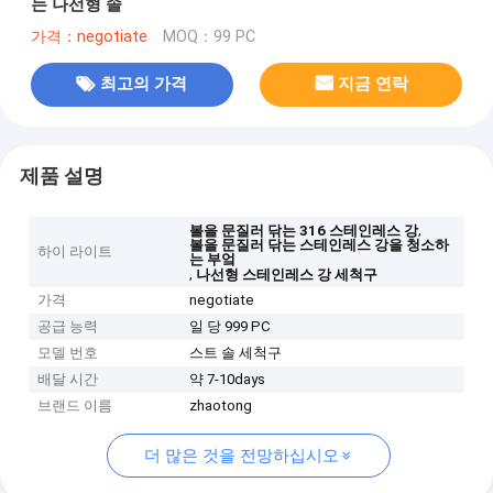
는 나선형 솔
가격：negotiate
MOQ：99 PC
최고의 가격
지금 연락
제품 설명
,
볼을 문질러 닦는 316 스테인레스 강
볼을 문질러 닦는 스테인레스 강을 청소하
하이 라이트
는 부엌
,
나선형 스테인레스 강 세척구
가격
negotiate
공급 능력
일 당 999 PC
모델 번호
스트 솔 세척구
배달 시간
약 7-10days
브랜드 이름
zhaotong
더 많은 것을 전망하십시오