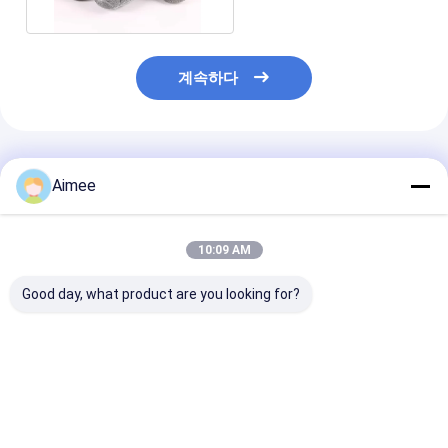
계속하다
추천된 제품
Aimee
10:09 AM
Good day, what product are you looking for?
2*6cm 7.5g 스테인레
레스토랑을 위해 맞춤화
필라멘트 무료샘
스 강 세척구 / 은 금속
된 10g 4 센티미터 스테
은 원형 스테인레
부엌 솔
인레스 강 세척구 은색
틸 메쉬 문질러 
람 리본
최고의 가격
최고의 가격
최고의 