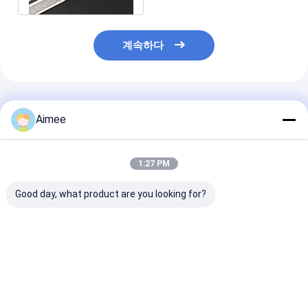
계속하다
추천된 제품
Aimee
1:27 PM
Good day, what product are you looking for?
배기를 감소시키기 위해
여과 분리를 위한 모든
여과 분리와 산업
제조된 스테인레스 스틸
금속 메시 스테인리스
을 위한 가득 차
니트 메쉬 배기 개스킷
뜨개질을 한 철망사
축성 Od80*25
Od25*25*10mm
50*50mm
스테인리스 뜨개
철망사
최고의 가격
최고의 가격
최고의 