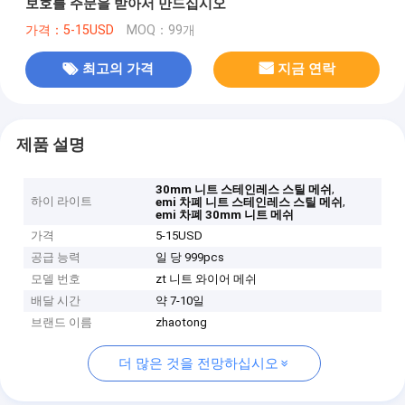
보호를 주문을 받아서 만드십시오
가격：5-15USD
MOQ：99개
최고의 가격
지금 연락
제품 설명
,
30mm 니트 스테인레스 스틸 메쉬
하이 라이트
,
emi 차폐 니트 스테인레스 스틸 메쉬
emi 차폐 30mm 니트 메쉬
가격
5-15USD
공급 능력
일 당 999pcs
모델 번호
zt 니트 와이어 메쉬
배달 시간
약 7-10일
브랜드 이름
zhaotong
더 많은 것을 전망하십시오