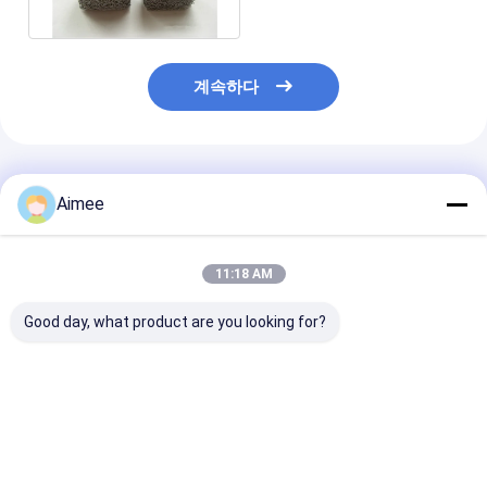
계속하다
추천된 제품
Aimee
11:18 AM
Good day, what product are you looking for?
원통형 금속은 댐퍼
0.09 밀리미터 - 0.55
고동적 과부하 금
Dia.2-100mm 50G 비
밀리미터 OD30mm 원
격 흡수 쿠션 0.
중 주문 제작된 OEM을
통 반대 진동 장착대
와이어 지름
흡수합니다
SS304 SS316 압축된
와이어 메쉬
최고의 가격
최고의 가격
최고의 