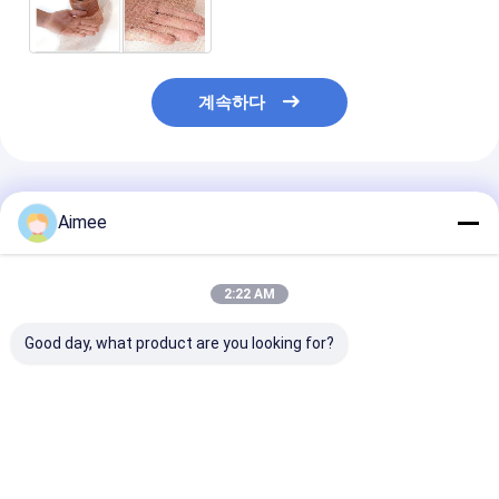
터를 주름지게 했습니다
계속하다
추천된 제품
Aimee
2:22 AM
Good day, what product are you looking for?
배기를 감소시키기 위해
여과 분리를 위한 모든
여과 분리와 산업
제조된 스테인레스 스틸
금속 메시 스테인리스
을 위한 가득 차
니트 메쉬 배기 개스킷
뜨개질을 한 철망사
축성 Od80*25
Od25*25*10mm
50*50mm
스테인리스 뜨개
철망사
최고의 가격
최고의 가격
최고의 