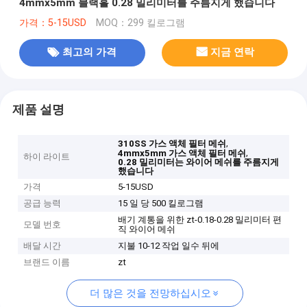
4mmx5mm 블랙홀 0.28 밀리미터를 주름지게 했습니다
가격：5-15USD
MOQ：299 킬로그램
최고의 가격
지금 연락
제품 설명
,
310SS 가스 액체 필터 메쉬
,
4mmx5mm 가스 액체 필터 메쉬
하이 라이트
0.28 밀리미터는 와이어 메쉬를 주름지게
했습니다
가격
5-15USD
공급 능력
15 일 당 500 킬로그램
배기 계통을 위한 zt-0.18-0.28 밀리미터 편
모델 번호
직 와이어 메쉬
배달 시간
지불 10-12 작업 일수 뒤에
브랜드 이름
zt
더 많은 것을 전망하십시오