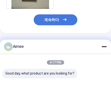
켓
계속하다
추천된 제품
Aimee
4:17 PM
Good day, what product are you looking for?
압축된 편직 와이어 메
스테인리스 스틸 열 절
여과기를 위한 Od
쉬는 자동차 엔진음을
연 세척기 열 절연 세척
200mm 구리 
위해 Dia.50mm AISI
기 Od65*25*10mm 산
진 주문 크기 스
316L을 패킹을 합니다
업용
스 부싱
최고의 가격
최고의 가격
최고의 