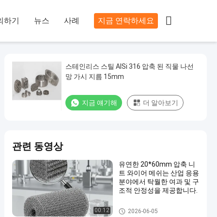

의하기
뉴스
사례
지금 연락하세요
스테인리스 스틸 AISi 316 압축 된 직물 나선
망 가시 지름 15mm
지금 얘기해
더 알아보기
관련 동영상
유연한 20*60mm 압축 니
트 와이어 메쉬는 산업 응용
분야에서 탁월한 여과 및 구
조적 안정성을 제공합니다.
압축 뜨개질을 한 철망사
00:12
2026-06-05