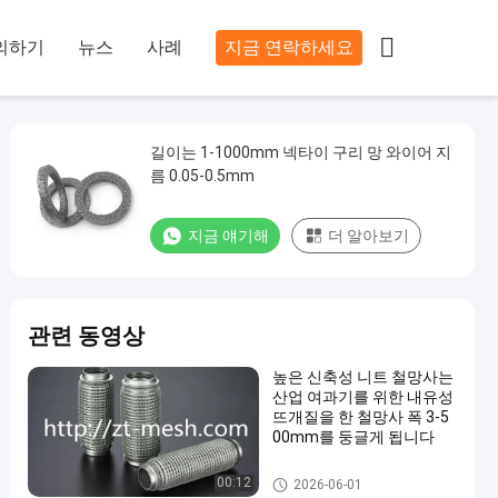

의하기
뉴스
사례
지금 연락하세요
길이는 1-1000mm 넥타이 구리 망 와이어 지
름 0.05-0.5mm
지금 얘기해
더 알아보기
관련 동영상
높은 신축성 니트 철망사는
산업 여과기를 위한 내유성
뜨개질을 한 철망사 폭 3-5
00mm를 둥글게 됩니다
니트 와이어 메쉬 가스킷
00:12
2026-06-01