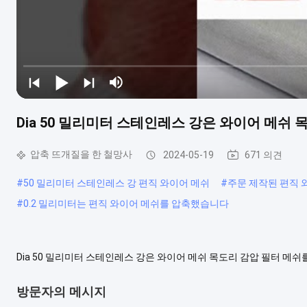
Dia 50 밀리미터 스테인레스 강은 와이어 메쉬
압축 뜨개질을 한 철망사
2024-05-19
671 의견
#
50 밀리미터 스테인레스 강 편직 와이어 메쉬
#
주문 제작된 편직 
#
0.2 밀리미터는 편직 와이어 메쉬를 압축했습니다
Dia 50 밀리미터 스테인레스 강은 와이어 메쉬 목도리 감압 필터 메쉬를
316, 316L, 구리선 기타 등등. 압축된 편직 와이어 메쉬의 특징 : 
장점, 마모 저항력, 세척되기 위한 쉽게 열저항성과 내한...
더 보기
방문자의 메시지