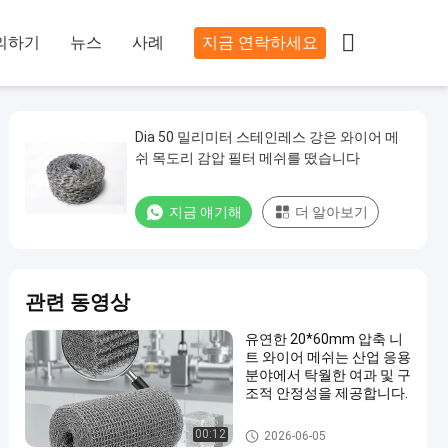

의하기
뉴스
사례
지금 연락하세요
Dia 50 밀리미터 스테인레스 강은 와이어 메
쉬 목도리 감압 필터 메쉬를 떴습니다
지금 얘기해
더 알아보기
관련 동영상
유연한 20*60mm 압축 니
트 와이어 메쉬는 산업 응용
분야에서 탁월한 여과 및 구
조적 안정성을 제공합니다.
압축 뜨개질을 한 철망사
00:12
2026-06-05