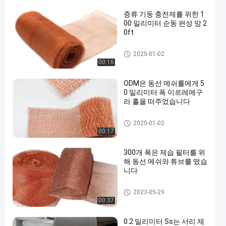
증류 기둥 충전제를 위한 1
00 밀리미터 순동 편성 망 2
0ft
구리 편성 망
2025-01-02
00:16
ODM은 동선 메쉬롤에게 5
0 밀리미터 폭 이르레에구
라 홀을 떠주었습니다
구리 편성 망
2025-01-02
00:17
300개 폭은 제습 필터를 위
해 동선 메쉬와 튜브를 떴습
니다
구리 편성 망
2023-05-29
00:37
0.2 밀리미터 Ss는 서리 제