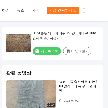

의하기
뉴스
사례
지금 연락하세요
OEM 순동 와이어 메쉬 35 센티미터 폭 30m
연귀 해충 / 쥐잡기
지금 얘기해
더 알아보기
관련 동영상
증류 기둥 충전제를 위한 1
00 밀리미터 폭 구리 편성
망
구리 편성 망
2025-01-02
00:24