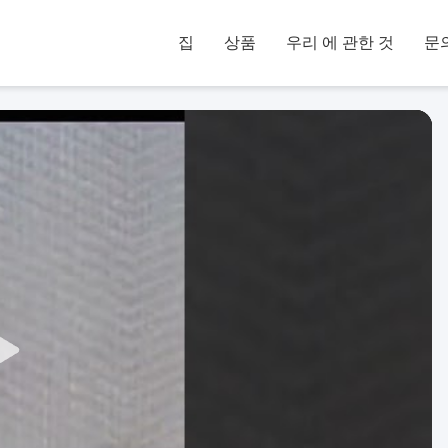
집
상품
우리 에 관한 것
문